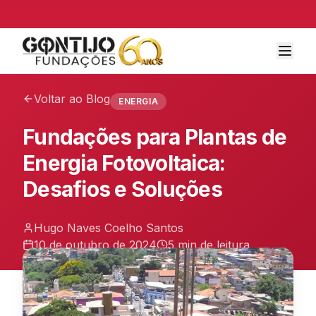
Voltar ao Blog
ENERGIA
Fundações para Plantas de
Energia Fotovoltaica:
Desafios e Soluções
Hugo Naves Coelho Santos
10 de outubro de 2024
5 min
de leitura