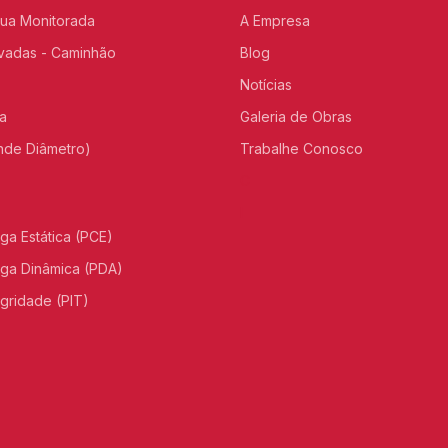
nua Monitorada
A Empresa
vadas - Caminhão
Blog
Notícias
a
Galeria de Obras
nde Diâmetro)
Trabalhe Conosco
C
I
ga Estática (PCE)
ga Dinâmica (PDA)
egridade (PIT)