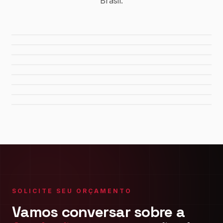
Brasil.
Usina Canaã dos Carajás
Hidrelétrica de Tucuruí
Sistema de Água Rio Manso
Porto de Maceió
Refinaria Gabriel Passos
Fábrica da FIAT
Shopping Del Rey
Shopping Plaza Macaé
SOLICITE SEU ORÇAMENTO
Vamos conversar sobre a