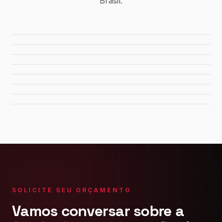
Brasil.
Usina Canaã dos Carajás
Hidrelétrica de Tucuruí
Sistema de Água Rio Manso
Porto de Maceió
Refinaria Gabriel Passos
Fábrica da FIAT
Shopping Del Rey
Shopping Plaza Macaé
SOLICITE SEU ORÇAMENTO
Vamos conversar sobre a