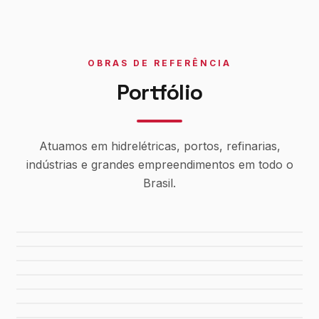
OBRAS DE REFERÊNCIA
Portfólio
Atuamos em hidrelétricas, portos, refinarias,
indústrias e grandes empreendimentos em todo o
Brasil.
Usina Canaã dos Carajás
Hidrelétrica de Tucuruí
Sistema de Água Rio Manso
Porto de Maceió
Refinaria Gabriel Passos
Fábrica da FIAT
Shopping Del Rey
Shopping Plaza Macaé