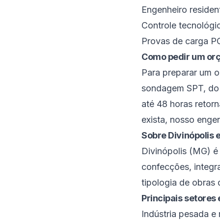
Engenheiro residen
Controle tecnológi
Provas de carga P
Como pedir um orç
Para preparar um o
sondagem SPT, do p
até 48 horas retor
exista, nosso enge
Sobre
Divinópolis
e
Divinópolis
(
MG
) 
confecções
, integ
tipologia de obra
Principais setore
Indústria pesada e