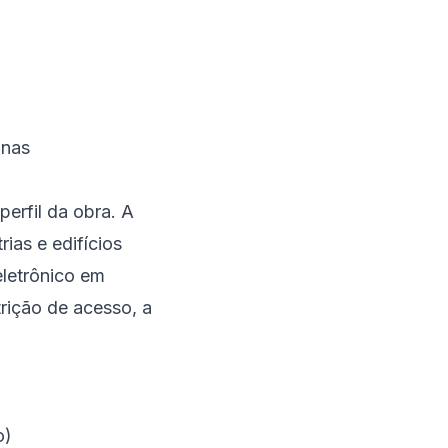
inas
erfil da obra. A
ias e edifícios
eletrônico em
rição de acesso, a
o)