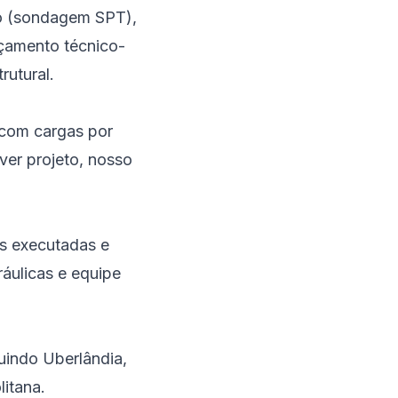
lo (sondagem SPT),
rçamento técnico-
rutural.
 com cargas por
ver projeto, nosso
s executadas e
ráulicas e equipe
uindo Uberlândia,
itana.