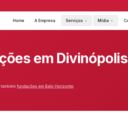
Home
A Empresa
Serviços
Mídia
C
ções em Divinópolis
a também
fundações em
Belo Horizonte
.