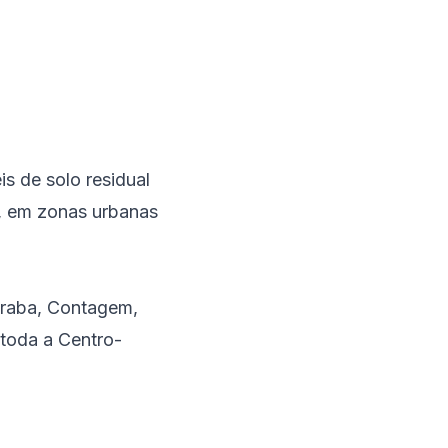
s de solo residual
e, em zonas urbanas
raba
,
Contagem
,
 toda a
Centro-