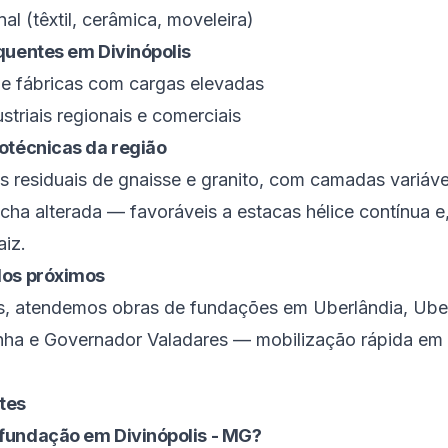
nal (têxtil, cerâmica, moveleira)
equentes em
Divinópolis
s e fábricas com cargas elevadas
ustriais regionais e comerciais
otécnicas da região
s residuais de gnaisse e granito, com camadas variávei
cha alterada — favoráveis a estacas hélice contínua 
aiz.
dos próximos
s
, atendemos obras de fundações em
Uberlândia
,
Ube
nha
e
Governador Valadares
— mobilização rápida em
tes
fundação em Divinópolis - MG?