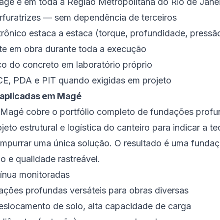
gé e em toda a Região Metropolitana do Rio de Jane
erfuratrizes — sem dependência de terceiros
rônico estaca a estaca (torque, profundidade, pressã
te em obra durante toda a execução
co do concreto em laboratório próprio
CE, PDA e PIT quando exigidas em projeto
 aplicadas em Magé
Magé cobre o portfólio completo de fundações profu
to estrutural e logística do canteiro para indicar a t
purrar uma única solução. O resultado é uma funda
 e qualidade rastreável.
tínua monitoradas
ações profundas versáteis para obras diversas
slocamento de solo, alta capacidade de carga