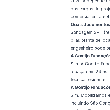
O valor depende do
das cargas do proj
comercial em até 4
Quais documentos
Sondagem SPT (rela
pilar, planta de lo
engenheiro pode p
A Gontijo Fundaçõe
Sim. A Gontijo Fu
atuação em 24 estad
técnica residente.
A Gontijo Fundaçõ
Sim. Mobilizamos e
incluindo São Gonça