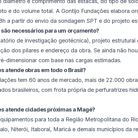
 diâmetro e comprimento das estacas, do tipo de so
eto e do volume total. A Gontijo Fundações elabora o
8h a partir do envio da sondagem SPT e do projeto est
 são necessários para um orçamento?
tório de investigação geotécnica), projeto estrutural
cação dos pilares e endereço da obra. Se ainda não hou
ré-dimensionar com base nas cargas estimadas.
s atende obras em todo o Brasil?
ndações tem 60 anos de mercado, mais de 22.000 obra
os brasileiros, com frota própria de perfuratrizes hid
es atende cidades próximas a Magé?
quipamentos para toda a Região Metropolitana do Rio
lo, Niterói, Itaboraí, Maricá e demais municípios da r