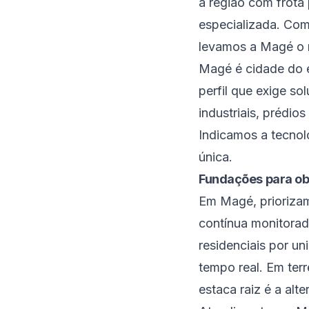
a região com frota 
especializada. Com
levamos a Magé o 
Magé é cidade do e
perfil que exige s
industriais, prédio
Indicamos a tecno
única.
Fundações para o
Em Magé, priorizam
contínua monitorada
residenciais por un
tempo real. Em ter
estaca raiz é a alte