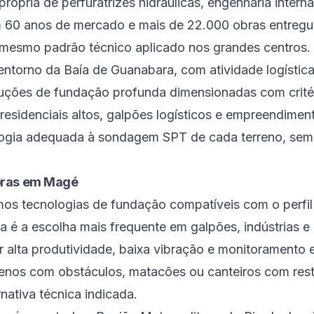
própria de perfuratrizes hidráulicas, engenharia intern
 60 anos de mercado e mais de 22.000 obras entregue
mesmo padrão técnico aplicado nos grandes centros.
ntorno da Baía de Guanabara, com atividade logística 
oluções de fundação profunda dimensionadas com crité
s residenciais altos, galpões logísticos e empreendimen
logia adequada à sondagem SPT de cada terreno, sem
bras em Magé
os tecnologias de fundação compatíveis com o perfil 
 é a escolha mais frequente em galpões, indústrias e 
ir alta produtividade, baixa vibração e monitoramento 
renos com obstáculos, matacões ou canteiros com rest
rnativa técnica indicada.