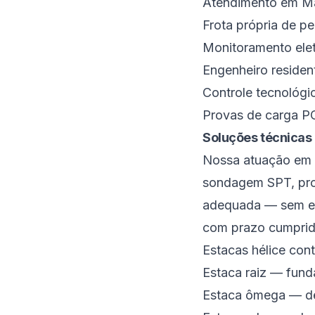
Atendimento em Ma
Frota própria de p
Monitoramento elet
Engenheiro residen
Controle tecnológi
Provas de carga P
Soluções técnicas
Nossa atuação em 
sondagem SPT, proje
adequada — sem em
com prazo cumprido
Estacas hélice con
Estaca raiz — fund
Estaca ômega — de