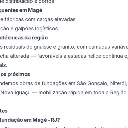
de distribuição e portos
equentes em
Magé
s e fábricas com cargas elevadas
ição e galpões logísticos
otécnicas da região
s residuais de gnaisse e granito, com camadas variávei
cha alterada — favoráveis a estacas hélice contínua 
aiz.
dos próximos
endemos obras de fundações em
São Gonçalo
,
Niterói
e
Nova Iguaçu
— mobilização rápida em toda a
Região 
tes
 fundação em Magé - RJ?