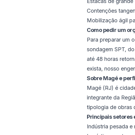
Estacas de grande 
Contenções tangenc
Mobilização ágil p
Como pedir um or
Para preparar um 
sondagem SPT, do p
até 48 horas retor
exista, nosso enge
Sobre
Magé
e perf
Magé
(
RJ
) é
cidade
integrante da
Regiã
tipologia de obra
Principais setore
Indústria pesada e