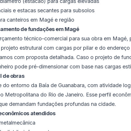
diâmetro (estacão) para cargas elevadas
iais e estacas secantes para subsolos
ara canteiros em Magé e região
çamento de fundações em Magé
orçamento técnico-comercial para sua obra em Magé, 
rojeto estrutural com cargas por pilar e do endereço
namos com proposta detalhada. Caso o projeto de fun
nheiro pode pré-dimensionar com base nas cargas est
il de obras
 do entorno da Baía de Guanabara, com atividade logís
o Metropolitana do Rio de Janeiro
. Esse perfil econô
s que demandam fundações profundas na cidade.
s econômicos atendidos
 metalmecânica