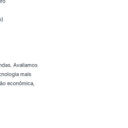
iro
o)
ndas. Avaliamos
ecnologia mais
ção econômica,