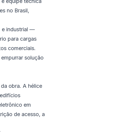
a e equipe técnica
s no Brasil,
e industrial —
rio para cargas
tos comerciais.
 empurrar solução
da obra. A hélice
edifícios
eletrônico em
rição de acesso, a