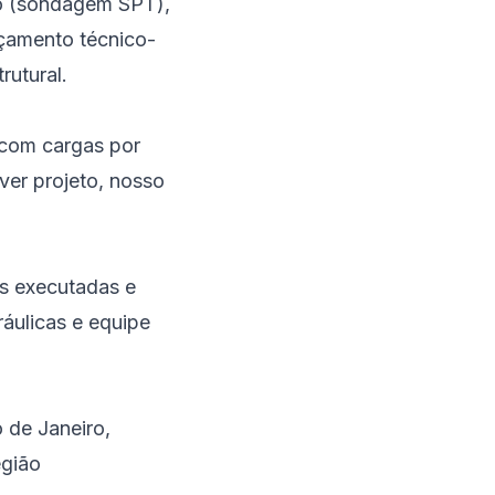
lo (sondagem SPT),
rçamento técnico-
rutural.
 com cargas por
ver projeto, nosso
s executadas e
ráulicas e equipe
 de Janeiro,
egião