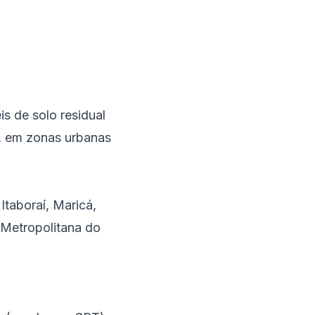
s de solo residual
e, em zonas urbanas
,
Itaboraí
,
Maricá
,
Metropolitana do