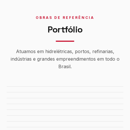
OBRAS DE REFERÊNCIA
Portfólio
Atuamos em hidrelétricas, portos, refinarias,
indústrias e grandes empreendimentos em todo o
Brasil.
Usina Canaã dos Carajás
Hidrelétrica de Tucuruí
Sistema de Água Rio Manso
Porto de Maceió
Refinaria Gabriel Passos
Fábrica da FIAT
Shopping Del Rey
Shopping Plaza Macaé