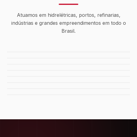
Atuamos em hidrelétricas, portos, refinarias,
indústrias e grandes empreendimentos em todo o
Brasil.
Usina Canaã dos Carajás
Hidrelétrica de Tucuruí
Sistema de Água Rio Manso
Porto de Maceió
Refinaria Gabriel Passos
Fábrica da FIAT
Shopping Del Rey
Shopping Plaza Macaé