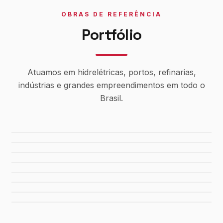
OBRAS DE REFERÊNCIA
Portfólio
Atuamos em hidrelétricas, portos, refinarias,
indústrias e grandes empreendimentos em todo o
Brasil.
Usina Canaã dos Carajás
Hidrelétrica de Tucuruí
Sistema de Água Rio Manso
Porto de Maceió
Refinaria Gabriel Passos
Fábrica da FIAT
Shopping Del Rey
Shopping Plaza Macaé