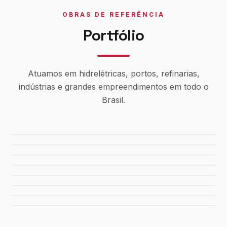
OBRAS DE REFERÊNCIA
Portfólio
Atuamos em hidrelétricas, portos, refinarias,
indústrias e grandes empreendimentos em todo o
Brasil.
Usina Canaã dos Carajás
Hidrelétrica de Tucuruí
Sistema de Água Rio Manso
Porto de Maceió
Refinaria Gabriel Passos
Fábrica da FIAT
Shopping Del Rey
Shopping Plaza Macaé