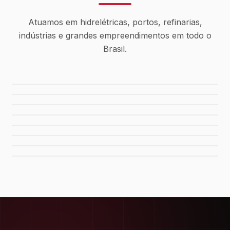
Atuamos em hidrelétricas, portos, refinarias,
indústrias e grandes empreendimentos em todo o
Brasil.
Usina Canaã dos Carajás
Hidrelétrica de Tucuruí
Sistema de Água Rio Manso
Porto de Maceió
Refinaria Gabriel Passos
Fábrica da FIAT
Shopping Del Rey
Shopping Plaza Macaé