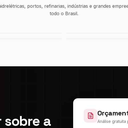
drelétricas, portos, refinarias, indústrias e grandes empr
todo o Brasil.
létrica de Tucuruí
Sistema de Água Rio Ma
ca da FIAT
Shopping Del Rey
Orçament
 sobre a
Análise gratuit