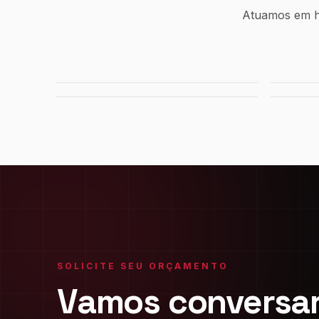
Atuamos em hi
Usina Canaã dos Carajás
Hidre
Refinaria Gabriel Passos
Fábri
SOLICITE SEU ORÇAMENTO
Vamos conversar