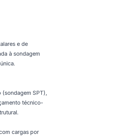
talares e de
quada à sondagem
única.
lo (sondagem SPT),
rçamento técnico-
rutural.
 com cargas por