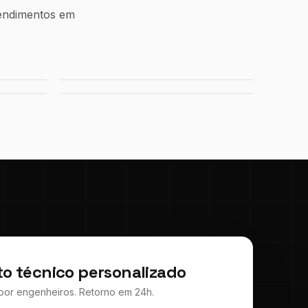
eendimentos em
nso
Porto de Maceió
Shopping Plaza Macaé
o técnico personalizado
a por engenheiros. Retorno em 24h.