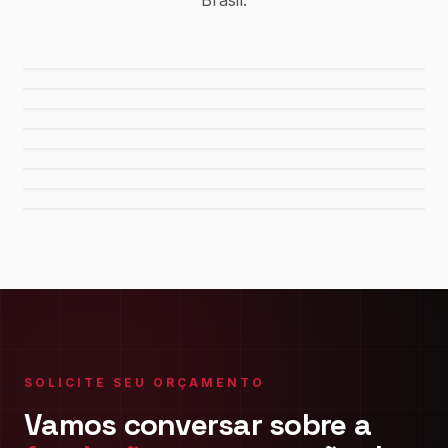
Brasil.
Usina Canaã dos Carajás
Hidrelétrica de Tucuruí
Sistema de Água Rio Manso
Porto de Maceió
Refinaria Gabriel Passos
Fábrica da FIAT
Shopping Del Rey
Shopping Plaza Macaé
SOLICITE SEU ORÇAMENTO
Vamos conversar sobre a