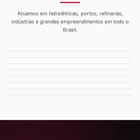
Atuamos em hidrelétricas, portos, refinarias,
indústrias e grandes empreendimentos em todo o
Brasil.
Usina Canaã dos Carajás
Hidrelétrica de Tucuruí
Sistema de Água Rio Manso
Porto de Maceió
Refinaria Gabriel Passos
Fábrica da FIAT
Shopping Del Rey
Shopping Plaza Macaé