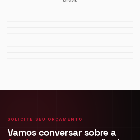
Usina Canaã dos Carajás
Hidrelétrica de Tucuruí
Sistema de Água Rio Manso
Porto de Maceió
Refinaria Gabriel Passos
Fábrica da FIAT
Shopping Del Rey
Shopping Plaza Macaé
SOLICITE SEU ORÇAMENTO
Vamos conversar sobre a