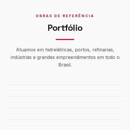
OBRAS DE REFERÊNCIA
Portfólio
Atuamos em hidrelétricas, portos, refinarias,
indústrias e grandes empreendimentos em todo o
Brasil.
Usina Canaã dos Carajás
Hidrelétrica de Tucuruí
Sistema de Água Rio Manso
Porto de Maceió
Refinaria Gabriel Passos
Fábrica da FIAT
Shopping Del Rey
Shopping Plaza Macaé