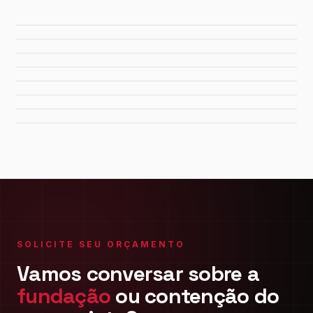
Usina Canaã dos Carajás
Hidrelétrica de Tucuruí
Sistema de Água Rio Manso
Porto de Maceió
Refinaria Gabriel Passos
Fábrica da FIAT
Shopping Del Rey
Shopping Plaza Macaé
SOLICITE SEU ORÇAMENTO
Vamos conversar sobre a
fundação
ou contenção do