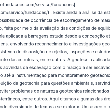
ijofundacoes.com/servico/fundacoes]
om/servico/fundacoes/) . Existe ainda a análise da est
possibilidade de ocorrência de escorregamento de mas
do, feita por meio da avaliação das condições de equil
nia aplicada a barragens estuda desde a concepção at
ens, envolvendo reconhecimento e investigações geo
sistema de disposição de rejeitos, inspeções e estudo
 das estruturas, entre outros. A geotecnia aplicada 
es advindas da escavação com o maciço a ser escava
até a instrumentação para monitoramento geotécnico
ibuição da geotecnia para questões ambientais, serv
evitar problemas de natureza geotécnica relacionados 
bterrâneos, entre outros. Aqui citamos algumas das ár
nde diversidade de temas a se explorar. Um aspecto m