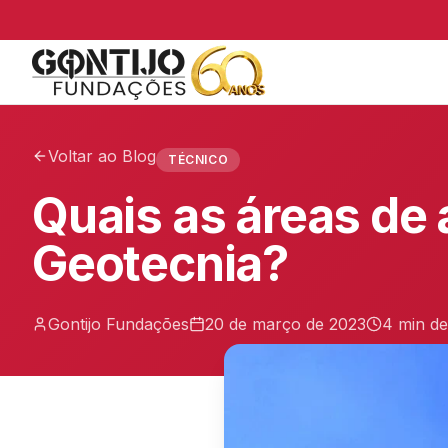
Voltar ao Blog
TÉCNICO
Quais as áreas de
Geotecnia?
Gontijo Fundações
20 de março de 2023
4 min
de 