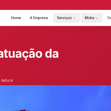
Home
A Empresa
Serviços
Mídia
C
 atuação da
leitura