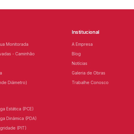
Institucional
nua Monitorada
A Empresa
vadas - Caminhão
Blog
Notícias
a
Galeria de Obras
nde Diâmetro)
Trabalhe Conosco
C
I
ga Estática (PCE)
ga Dinâmica (PDA)
egridade (PIT)