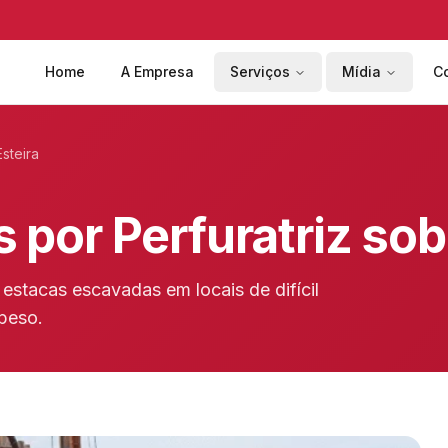
Home
A Empresa
Serviços
Mídia
C
steira
por Perfuratriz sob
e estacas escavadas em locais de difícil
peso.