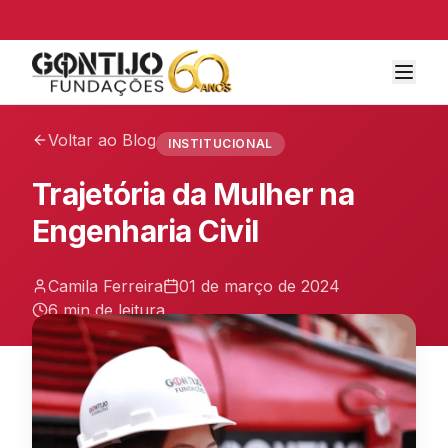
Voltar ao Blog
INSTITUCIONAL
Trajetória da Mulher na
Engenharia Civil
Camila Ferreira
01 de março de 2024
6 min
de leitura