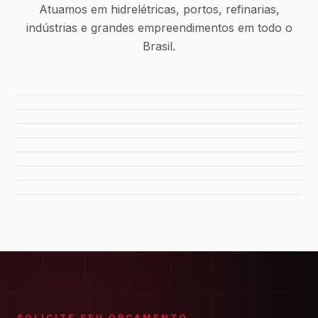
Atuamos em hidrelétricas, portos, refinarias,
indústrias e grandes empreendimentos em todo o
Brasil.
Usina Canaã dos Carajás
Hidrelétrica de Tucuruí
Sistema de Água Rio Manso
Porto de Maceió
Refinaria Gabriel Passos
Fábrica da FIAT
Shopping Del Rey
Shopping Plaza Macaé
SOLICITE SEU ORÇAMENTO