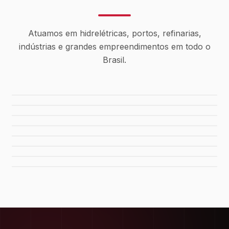
Atuamos em hidrelétricas, portos, refinarias,
indústrias e grandes empreendimentos em todo o
Brasil.
Usina Canaã dos Carajás
Hidrelétrica de Tucuruí
Sistema de Água Rio Manso
Porto de Maceió
Refinaria Gabriel Passos
Fábrica da FIAT
Shopping Del Rey
Shopping Plaza Macaé