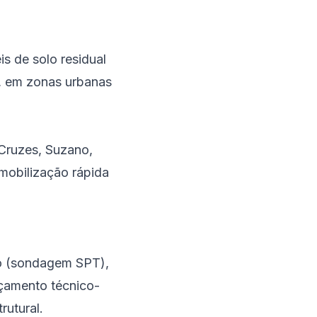
s de solo residual
e, em zonas urbanas
Cruzes
,
Suzano
,
mobilização rápida
lo (sondagem SPT),
rçamento técnico-
rutural.