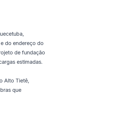
quecetuba,
r e do endereço do
rojeto de fundação
cargas estimadas.
o Alto Tietê
,
obras que