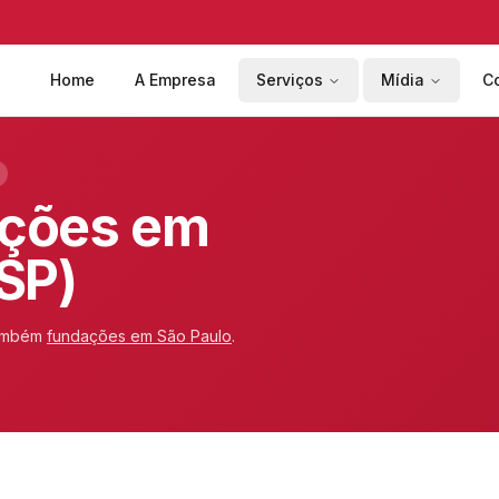
Home
A Empresa
Serviços
Mídia
C
ações em
SP)
ambém
fundações em
São Paulo
.