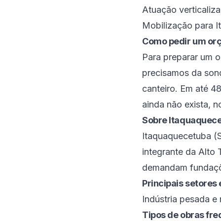
Atuação verticaliz
Mobilização para I
Como pedir um or
Para preparar um o
precisamos da sond
canteiro. Em até 4
ainda não exista, 
Sobre
Itaquaquec
Itaquaquecetuba
(
integrante da
Alto 
demandam fundaçõe
Principais setore
Indústria pesada e
Tipos de obras fr