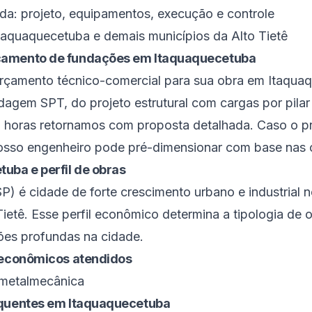
ada: projeto, equipamentos, execução e controle
taquaquecetuba e demais municípios da Alto Tietê
çamento de fundações em Itaquaquecetuba
rçamento técnico-comercial para sua obra em Itaqua
agem SPT, do projeto estrutural com cargas por pila
8 horas retornamos com proposta detalhada. Caso o p
nosso engenheiro pode pré-dimensionar com base nas 
etuba
e perfil de obras
SP
) é
cidade de forte crescimento urbano e industrial n
Tietê
. Esse perfil econômico determina a tipologia de 
s profundas na cidade.
s econômicos atendidos
 metalmecânica
equentes em
Itaquaquecetuba