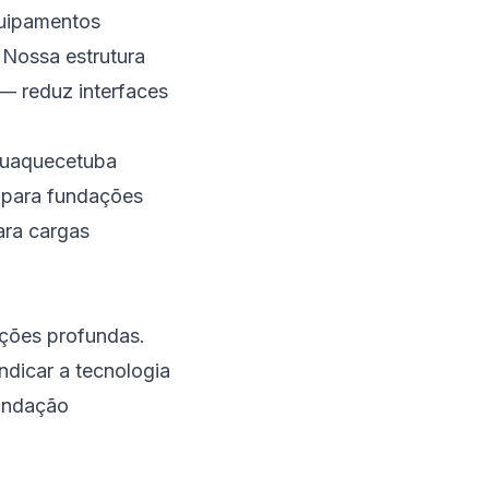
quipamentos
 Nossa estrutura
— reduz interfaces
aquaquecetuba
z para fundações
ara cargas
ções profundas.
ndicar a tecnologia
undação