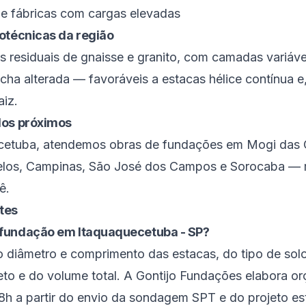
s e fábricas com cargas elevadas
otécnicas da região
s residuais de gnaisse e granito, com camadas variávei
cha alterada — favoráveis a estacas hélice contínua 
aiz.
dos próximos
cetuba
, atendemos obras de fundações em
Mogi das 
elos
,
Campinas
,
São José dos Campos
e
Sorocaba
— 
tê
.
tes
fundação em Itaquaquecetuba - SP?
 diâmetro e comprimento das estacas, do tipo de so
eto e do volume total. A Gontijo Fundações elabora o
8h a partir do envio da sondagem SPT e do projeto est