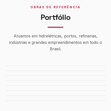
OBRAS DE REFERÊNCIA
Portfólio
Atuamos em hidrelétricas, portos, refinarias,
indústrias e grandes empreendimentos em todo o
Brasil.
Usina Canaã dos Carajás
Hidrelétrica de Tucuruí
Sistema de Água Rio Manso
Porto de Maceió
Refinaria Gabriel Passos
Fábrica da FIAT
Shopping Del Rey
Shopping Plaza Macaé