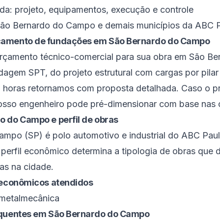
ada: projeto, equipamentos, execução e controle
São Bernardo do Campo e demais municípios da ABC P
çamento de fundações em São Bernardo do Campo
orçamento técnico-comercial para sua obra em São B
agem SPT, do projeto estrutural com cargas por pila
8 horas retornamos com proposta detalhada. Caso o p
nosso engenheiro pode pré-dimensionar com base nas 
do do Campo
e perfil de obras
Campo
(
SP
) é
polo automotivo e industrial do ABC Paul
e perfil econômico determina a tipologia de obras qu
as na cidade.
s econômicos atendidos
 metalmecânica
equentes em
São Bernardo do Campo