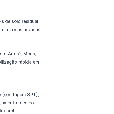
s de solo residual
e, em zonas urbanas
nto André
,
Mauá
,
lização rápida em
lo (sondagem SPT),
rçamento técnico-
rutural.