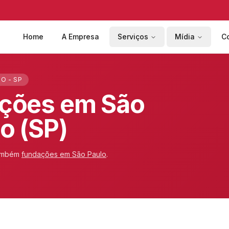
Home
A Empresa
Serviços
Mídia
C
O - SP
ções em São
o (SP)
ambém
fundações em
São Paulo
.