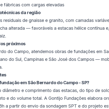
s e fábricas com cargas elevadas
otécnicas da região
s residuais de gnaisse e granito, com camadas variávei
cha alterada — favoráveis a estacas hélice contínua 
aiz.
dos próximos
ardo do Campo
, atendemos obras de fundações em
Sa
ano do Sul
,
Campinas
e
São José dos Campos
— mobi
a
.
tes
fundação em São Bernardo do Campo - SP?
 diâmetro e comprimento das estacas, do tipo de so
eto e do volume total. A Gontijo Fundações elabora o
8h a partir do envio da sondagem SPT e do projeto est