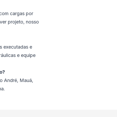
 com cargas por
ver projeto, nosso
s executadas e
ráulicas e equipe
o?
to André, Mauá,
na.