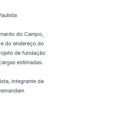
aulista
ernardo do Campo,
r e do endereço do
rojeto de fundação
cargas estimadas.
ista
, integrante da
e demandam