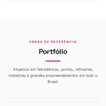
OBRAS DE REFERÊNCIA
Portfólio
Atuamos em hidrelétricas, portos, refinarias,
indústrias e grandes empreendimentos em todo o
Brasil.
Usina Canaã dos Carajás
Hidrelétrica de Tucuruí
Sistema de Água Rio Manso
Porto de Maceió