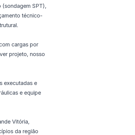
lo (sondagem SPT),
rçamento técnico-
rutural.
 com cargas por
ver projeto, nosso
s executadas e
ráulicas e equipe
nde Vitória,
cípios da região