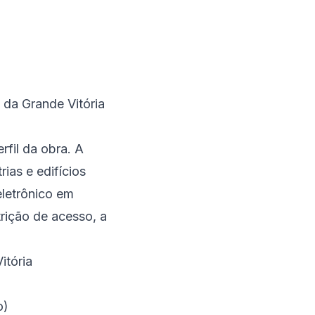
 da Grande Vitória
fil da obra. A
ias e edifícios
eletrônico em
rição de acesso, a
itória
o)