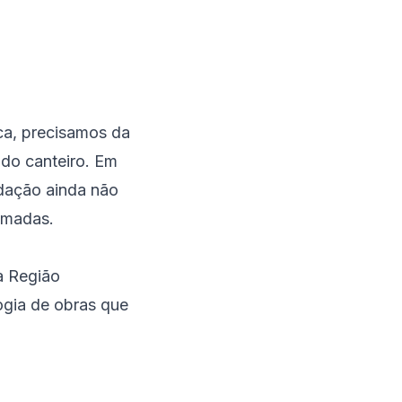
ca, precisamos da
 do canteiro. Em
dação ainda não
imadas.
da
Região
logia de obras que