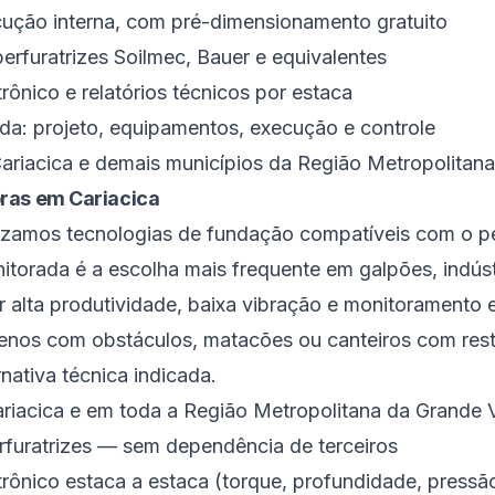
ução interna, com pré-dimensionamento gratuito
erfuratrizes Soilmec, Bauer e equivalentes
ônico e relatórios técnicos por estaca
ada: projeto, equipamentos, execução e controle
ariacica e demais municípios da Região Metropolitana
ras em Cariacica
rizamos tecnologias de fundação compatíveis com o per
itorada é a escolha mais frequente em galpões, indústr
ir alta produtividade, baixa vibração e monitoramento 
renos com obstáculos, matacões ou canteiros com rest
rnativa técnica indicada.
iacica e em toda a Região Metropolitana da Grande V
erfuratrizes — sem dependência de terceiros
rônico estaca a estaca (torque, profundidade, pressã