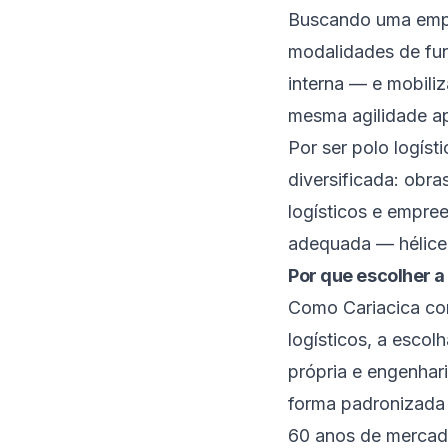
Buscando uma empr
modalidades de fu
interna — e mobili
mesma agilidade ap
Por ser polo logíst
diversificada: obra
logísticos e empre
adequada — hélice 
Por que escolher a
Como Cariacica con
logísticos, a escol
própria e engenhari
forma padronizada 
60 anos de mercad