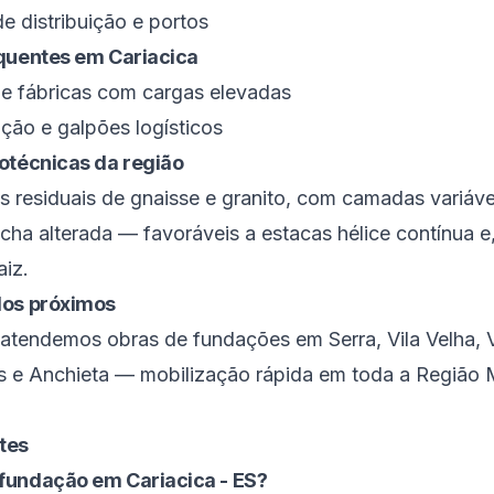
de distribuição e portos
equentes em
Cariacica
s e fábricas com cargas elevadas
ição e galpões logísticos
otécnicas da região
s residuais de gnaisse e granito, com camadas variávei
cha alterada — favoráveis a estacas hélice contínua 
aiz.
dos próximos
 atendemos obras de fundações em
Serra
,
Vila Velha
,
s
e
Anchieta
— mobilização rápida em toda a
Região 
tes
fundação em Cariacica - ES?