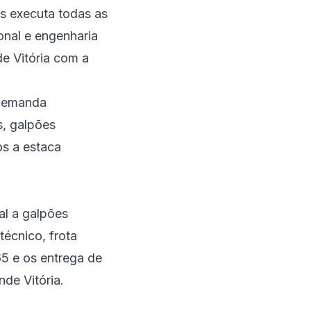
s executa todas as
nal e engenharia
e Vitória com a
a demanda
s, galpões
os a estaca
al a galpões
técnico, frota
65 e os entrega de
de Vitória.