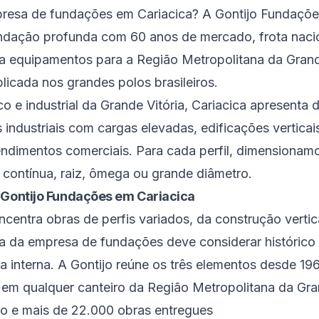
esa de fundações em Cariacica? A Gontijo Fundaçõe
ndação profunda com 60 anos de mercado, frota nacio
za equipamentos para a Região Metropolitana da Grand
licada nos grandes polos brasileiros.
ico e industrial da Grande Vitória, Cariacica apresent
s industriais com cargas elevadas, edificações verticai
endimentos comerciais. Para cada perfil, dimensionam
contínua, raiz, ômega ou grande diâmetro.
 Gontijo Fundações em Cariacica
centra obras de perfis variados, da construção vertic
ha da empresa de fundações deve considerar histórico 
a interna. A Gontijo reúne os três elementos desde 19
em qualquer canteiro da Região Metropolitana da Gran
o e mais de 22.000 obras entregues