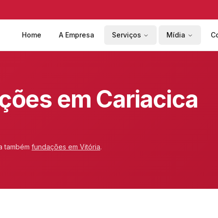
Home
A Empresa
Serviços
Mídia
C
ções em Cariacica
a também
fundações em
Vitória
.