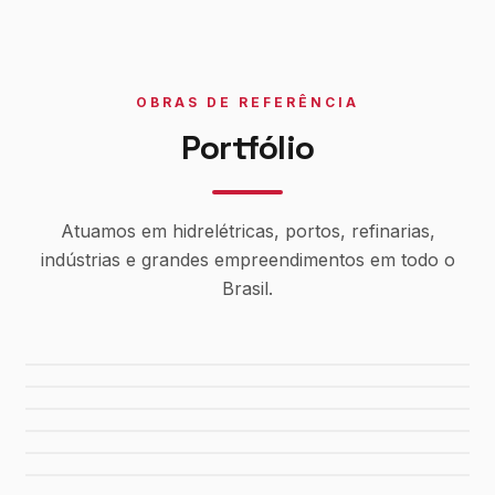
OBRAS DE REFERÊNCIA
Portfólio
Atuamos em hidrelétricas, portos, refinarias,
indústrias e grandes empreendimentos em todo o
Brasil.
Usina Canaã dos Carajás
Hidrelétrica de Tucuruí
Sistema de Água Rio Manso
Porto de Maceió
Refinaria Gabriel Passos
Fábrica da FIAT
Shopping Del Rey
Shopping Plaza Macaé