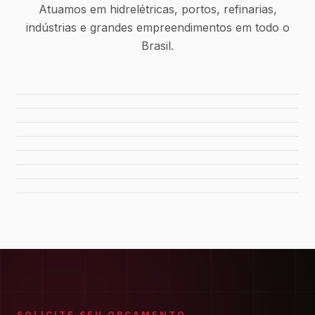
Atuamos em hidrelétricas, portos, refinarias,
indústrias e grandes empreendimentos em todo o
Brasil.
Usina Canaã dos Carajás
Hidrelétrica de Tucuruí
Sistema de Água Rio Manso
Porto de Maceió
Refinaria Gabriel Passos
Fábrica da FIAT
Shopping Del Rey
Shopping Plaza Macaé
SOLICITE SEU ORÇAMENTO