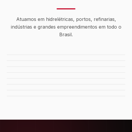
Atuamos em hidrelétricas, portos, refinarias,
indústrias e grandes empreendimentos em todo o
Brasil.
Usina Canaã dos Carajás
Hidrelétrica de Tucuruí
Sistema de Água Rio Manso
Porto de Maceió
Refinaria Gabriel Passos
Fábrica da FIAT
Shopping Del Rey
Shopping Plaza Macaé