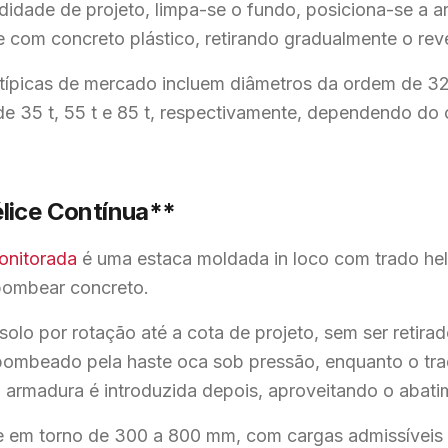
undidade de projeto, limpa-se o fundo, posiciona-se a
e com concreto plástico, retirando gradualmente o rev
típicas de mercado incluem diâmetros da ordem de 3
de 35 t, 55 t e 85 t, respectivamente, dependendo do
lice Contínua**
onitorada
é uma estaca moldada in loco com trado hel
 bombear concreto.
solo por rotação até a cota de projeto, sem ser retira
bombeado pela haste oca sob pressão, enquanto o tra
a armadura é introduzida depois, aproveitando o abat
e em torno de 300 a 800 mm, com cargas admissíveis 