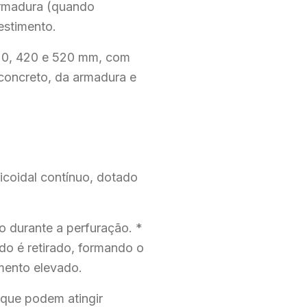
 armadura (quando
estimento.
20, 420 e 520 mm, com
 concreto, da armadura e
icoidal contínuo, dotado
do durante a perfuração. *
do é retirado, formando o
imento elevado.
que podem atingir