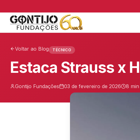
Voltar ao Blog
TÉCNICO
Estaca Strauss x H
Gontijo Fundações
03 de fevereiro de 2026
8 min