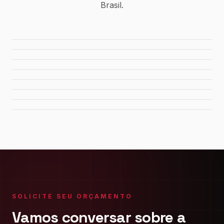
Brasil.
Usina Canaã dos Carajás
Hidrelétrica de Tucuruí
Sistema de Água Rio Manso
Porto de Maceió
Refinaria Gabriel Passos
Fábrica da FIAT
Shopping Del Rey
Shopping Plaza Macaé
SOLICITE SEU ORÇAMENTO
Vamos conversar sobre a